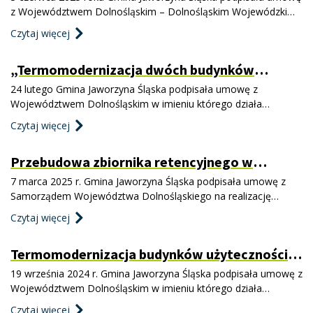
Jaworzyna Śląska”
z Województwem Dolnośląskim – Dolnośląskim Wojewódzkim
Urzędem Pracy o dofinansowanie projektu pn. „Rozwój usług
Czytaj więcej
opiekuńczych świadczonych w społeczności lokalnej na terenie
Gminy Jaworzyna Śląska” w ramach programu Fundusze
„Termomodernizacja dwóch budynków
Europejskie dla Dolnego Śląska 2021-2027, Europejski Fundusz
komunalnych Gminy Jaworzyna Śląska przy ul.
Społe
24 lutego Gmina Jaworzyna Śląska podpisała umowę z
Wolności 6 oraz ul. Świdnickiej 32 w
Województwem Dolnośląskim w imieniu którego działa
Jaworzynie Śląskiej”
Dolnośląska Instytucja Pośrednicząca realizująca zadania w
Czytaj więcej
ramach Funduszy Europejskich dla Dolnego Śląska 2021-2027
o dofinansowanie projektu pn. „Termomodernizacja dwóch
Przebudowa zbiornika retencyjnego w
budynków komunalnych Gminy Jaworzyna Śląska przy ul.
miejscowości Milikowice w Gminie Jaworzyna
Wolności 6 or
7 marca 2025 r. Gmina Jaworzyna Śląska podpisała umowę z
Śląska
Samorządem Województwa Dolnośląskiego na realizację
operacji typu „Zarządzanie zasobami wodnymi” w ramach
Czytaj więcej
poddziałania „Wsparcie na inwestycje związane z rozwojem,
modernizacją i dostosowywaniem rolnictwa i leśnictwa”
Termomodernizacja budynków użyteczności
objętego Programem Rozwoju Obszarów Wiejskich na lata
publicznej Gminy Jaworzyna Śląska pełniących
2014-2020 pn. Przebu
19 września 2024 r. Gmina Jaworzyna Śląska podpisała umowę z
funkcje oświatowe, tj. budynku Szkoły
Województwem Dolnośląskim w imieniu którego działa
Podstawowej w Jaworzynie Śląskiej przy ul.
Dolnośląska Instytucja Pośrednicząca realizująca zadania w
Czytaj więcej