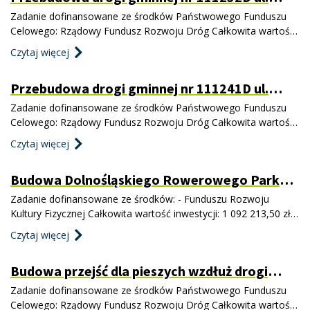
Ekerta w Jaworzynie Śląskiej
Zadanie dofinansowane ze środków Państwowego Funduszu
Celowego: Rządowy Fundusz Rozwoju Dróg Całkowita wartość
inwestycji: 3 770 544,00 zł Kwota dofinansowania: 3 016 435,20
Czytaj więcej
zł Data podpisania umowy o dofinansowanie: 19.03.2024 r.
Zadanie obejmuje przebudowę drogi gminnej ul. Ekerta wraz z:
Przebudowa drogi gminnej nr 111241D ul.
budową sieci kanalizacji deszczowej budową i przeb
Powstańców w Jaworzynie Śląskiej
Zadanie dofinansowane ze środków Państwowego Funduszu
Celowego: Rządowy Fundusz Rozwoju Dróg Całkowita wartość
inwestycji: 2 153 184,00 zł Kwota dofinansowania: 1 722 547,20
Czytaj więcej
zł Data podpisania umowy o dofinansowanie: 19.03.2024 r.
Zadanie obejmuje przebudowę drogi gminnej ul. Powstańców
Budowa Dolnośląskiego Rowerowego Parku
wraz z budową kanalizacji deszczowej, sanitarnej i kablowe
Umiejętności w Jaworzynie Śląskiej
Zadanie dofinansowane ze środków: - Funduszu Rozwoju
Kultury Fizycznej Całkowita wartość inwestycji: 1 092 213,50 zł
Kwota dofinansowania: 294 700,00 zł - dotacji celowej
Czytaj więcej
udzielonej przez Województwo Dolnośląskie Kwota
dofinansowania:294 773,00 zł Przedmiotem inwestycji jest
Budowa przejść dla pieszych wzdłuż drogi
budowa Dolnośląskiego Rowerowego Parku Umiejętności
gminnej nr 111229D ul. Świdnicka w
Zadanie dofinansowane ze środków Państwowego Funduszu
Jaworzynie Śląskiej
Celowego: Rządowy Fundusz Rozwoju Dróg Całkowita wartość