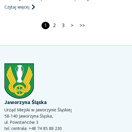
inwestycji: 909 753,95 zł Kwota dofinansowania: 720 694,40 zł
Czytaj więcej
Data podpisania umowy o dofinansowanie: 4.12.2023 r.
Inwestycja obejmuje budowę trzech przejść dla pieszych wzdłuż
ul. Świdnickiej. Dzięki realizacji inwestycji zn
1
2
3
>
>>
Jaworzyna Śląska
Urząd Miejski w Jaworzynie Śląskiej
58-140 Jaworzyna Śląska,
ul. Powstańców 3
tel. centrala: +48 74 85 88 230