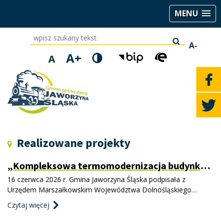
MENU
wpisz szukany tekst
A-
A+
A
Realizowane projekty
„Kompleksowa termomodernizacja budynków
pełniących ważne funkcje społeczne na
16 czerwca 2026 r. Gmina Jaworzyna Śląska podpisała z
terenie gminy Jaworzyna Śląska”
Urzędem Marszałkowskim Województwa Dolnośląskiego
umowę z o dofinansowanie projektu pn. „Kompleksowa
Czytaj więcej
termomodernizacja budynków pełniących ważne funkcje
społeczne na terenie gminy Jaworzyna Śląska”. Projekt