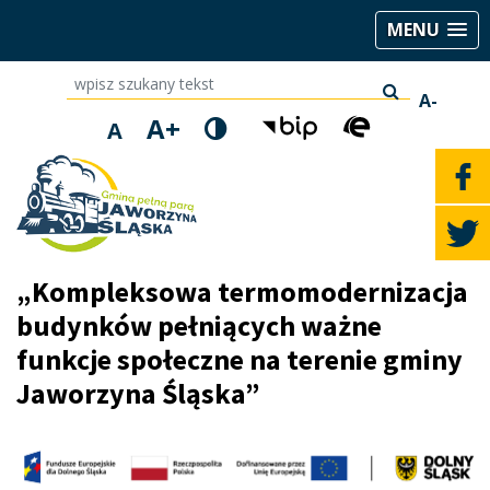
MENU
wpisz szukany tekst
A-
A+
A
„Kompleksowa termomodernizacja
budynków pełniących ważne
funkcje społeczne na terenie gminy
Jaworzyna Śląska”