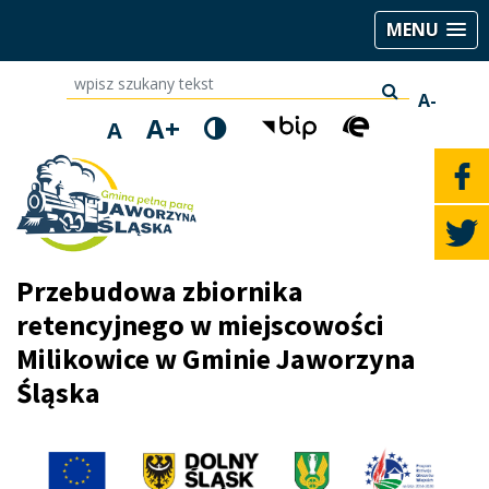
MENU
wpisz szukany tekst
A-
A+
A
Przebudowa zbiornika
retencyjnego w miejscowości
Milikowice w Gminie Jaworzyna
Śląska