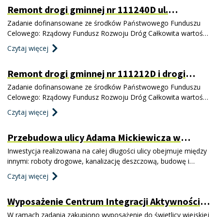
Remont drogi gminnej nr 111240D ul.
wzdłuż ul. Jana Pawła II. Dzięki realizacji inwestycji
Towarowa w Jaworzynie Śląskiej
Zadanie dofinansowane ze środków Państwowego Funduszu
Celowego: Rządowy Fundusz Rozwoju Dróg Całkowita wartość
inwestycji: 477 840,18 zł Kwota dofinansowania: 375 470,12 zł
Czytaj więcej
Data podpisania umowy o dofinansowanie: 25.09.2023 r.
Zadanie obejmuje remont: nawierzchni drogi poprzez wymianę
Remont drogi gminnej nr 111212D i drogi
warstw konstrukcji nawierzchni, poboczy istn
111202D na odcinku Pasieczna – Jaworzyna
Zadanie dofinansowane ze środków Państwowego Funduszu
Śląska
Celowego: Rządowy Fundusz Rozwoju Dróg Całkowita wartość
inwestycji: 545 742,81 zł Kwota dofinansowania: 426 966,43zł
Czytaj więcej
Data podpisania umowy o dofinansowanie: 25.09.2023 r.
Zadanie obejmuje remont drogi gminnej na odcinku Pasieczna –
Przebudowa ulicy Adama Mickiewicza w
Jaworzyna Śląska, w tym: wymianę warstw konstrukcji dr
Jaworzynie Śląskiej
Inwestycja realizowana na całej długości ulicy obejmuje między
innymi: roboty drogowe, kanalizację deszczową, budowę i
przebudowę oświetlenia drogowego wraz z doświetleniem
Czytaj więcej
przejścia dla pieszych, budowę kanału technologicznego,
przebudowę i budowę infrastruktury podziemnej i naziemnej.
Wyposażenie Centrum Integracji Aktywności
Ponadto zaplanowano remont skrzyżowania z ul. Wolności w
Społecznej w Pasiecznej
zakre
W ramach zadania zakupiono wyposażenie do świetlicy wiejskiej