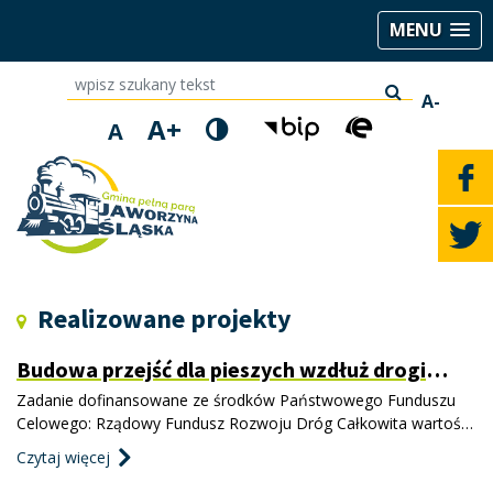
MENU
wpisz szukany tekst
A-
A+
A
Realizowane projekty
Budowa przejść dla pieszych wzdłuż drogi
gminnej nr 111231D ul. Jana Pawła II w
Zadanie dofinansowane ze środków Państwowego Funduszu
Jaworzynie Śląskiej
Celowego: Rządowy Fundusz Rozwoju Dróg Całkowita wartość
inwestycji: 652 175,86 zł Kwota dofinansowania: 521 164,00 zł
Czytaj więcej
Data podpisania umowy o dofinansowanie: 15.11.2023 r.
Inwestycja obejmuje budowę dwóch przejść dla pieszych