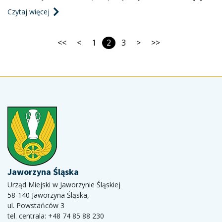
rozwoju stref rekreacyjno-sportowych
Lokalnych (RFIL) to program, w ramach którego rządowe
Czytaj więcej
środki trafiły do Gminy Jaworzyna Śląska na inwestycje bliskie
ludziom. Wsparcie jest bezzwrotne i pochodzi z Funduszu
Przeciwdziałania COVID-19. Dzięki 1 294 513
<<
<
1
2
3
>
>>
Jaworzyna Śląska
Urząd Miejski w Jaworzynie Śląskiej
58-140 Jaworzyna Śląska,
ul. Powstańców 3
tel. centrala: +48 74 85 88 230