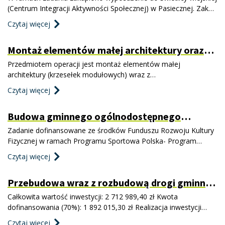
(Centrum Integracji Aktywności Społecznej) w Pasiecznej. Zakup
sprzętu umożliwi rozszerzenie oferty kulturalnej gminy, oraz
Czytaj więcej
poprawi warunki życia na wsi. Celem projektu jest wsparcie
aktywności mieszkańców gminy Jaworzyna Śląska poprzez
Montaż elementów małej architektury oraz
zaspokojenie najpilniejszych potrzeb związanych z
zagospodarowanie terenów zielonych w celu
Przedmiotem operacji jest montaż elementów małej
aktywizacji i integracji społeczności lokalnych
architektury (krzesełek modułowych) wraz z
zagospodarowaniem terenów zielonych we wsi Nowice w celu
Czytaj więcej
utworzenia miejsca do rekreacji i spędzania wolnego czasu dla
społeczności lokalnej. Planowane prace obejmują: - montaż
Budowa gminnego ogólnodostępnego
krzesełek modułowych - dostawę i montaż nowych tablic -
kompleksu terenowych urzadzeń sportowych
nasadzenia- pielęgnac
Zadanie dofinansowane ze środków Funduszu Rozwoju Kultury
w Jaworzynie Śląskiej
Fizycznej w ramach Programu Sportowa Polska- Program
Rozwoju Lokalnej Infrastruktury Sportowej – edycja 2022
Czytaj więcej
Całkowita wartość inwestycji: 3 171 275,00 zł Kwota
dofinansowania (42,1%): 1 335 300,00 zł W ramach inwestycji
Przebudowa wraz z rozbudową drogi gminnej
planowane jest wykonanie nowoczesnego, ogólnodos
111247D ul. Ceglanej w Jaworzynie Śląskiej
Całkowita wartość inwestycji: 2 712 989,40 zł Kwota
dofinansowania (70%): 1 892 015,30 zł Realizacja inwestycji
dotyczącej przebudowy drogi gminnej jest ważny elementem
Czytaj więcej