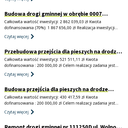
rozwoju infrastruktury w gminie Jaworzyna Śląska. Projekt
obejmował remont drogi gminnej o łącznej długości 248 mb.
Budowa drogi gminnej w obrębie 0007
Zakres robót: - przygotowanie terenu pod
Pasieczna w gminie Jaworzyna Śląska
Całkowita wartość inwestycji: 2 862 039,03 zł Kwota
dofinansowania (70%): 1 867 656,00 zł Realizacja inwestycji
dotyczącej przebudowy drogi gminnej jest ważny elementem
Czytaj więcej
rozwoju gospodarczego terenów inwestycyjnych w gminie
Jaworzyna Śląska. Projekt obejmował remont drogi gminnej o
Przebudowa przejścia dla pieszych na drodze
łącznej długości 621 mb. Zakres robót: - pr
gminnej nr 111250D na ul. Wolności w
Całkowita wartość inwestycji: 521 511,11 zł Kwota
Jaworzynie Śląskiej
dofinansowania : 200 000,00 zł Celem realizacji zadania jest
poprawa bezpieczeństwa ruchu drogowego, a w szczególności
Czytaj więcej
ruchu pieszych, w obszarze wskazanego przejścia dla pieszych,
a tym samym poprawa jakości życia mieszkańców. Umowa z
Budowa przejścia dla pieszych na drodze
Wykonawcą została podpisana, prace zaplanowano do wyko
gminnej nr 111240D w obrębie skrzyżowania
Całkowita wartość inwestycji: 430 417,59 zł Kwota
ul. Towarowej w Jaworzynie Śląskiej
dofinansowania : 200 000,00 zł Celem realizacji zadania jest
poprawa bezpieczeństwa ruchu drogowego, a w szczególności
Czytaj więcej
ruchu pieszych, w obszarze wskazanego przejścia dla pieszych,
a tym samym poprawa jakości życia mieszkańców. Umowa z
Remont drogi gminnej nr 111250D ul. Wolności
Wykonawcą została podpisana, prace zaplanowano do wyko