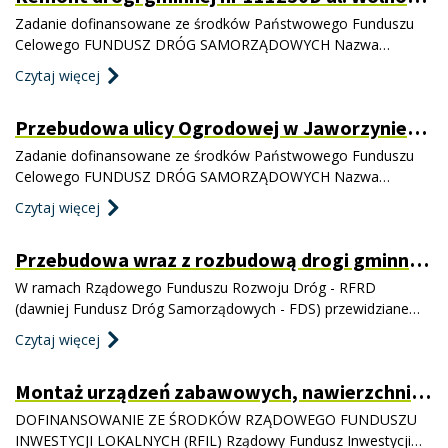
w Jaworzynie Śląskiej
Zadanie dofinansowane ze środków Państwowego Funduszu
Celowego FUNDUSZ DRÓG SAMORZĄDOWYCH Nazwa
projektu: „Remont drogi gminnej nr 111250D ul. Wolności w
Czytaj więcej
Jaworzynie Śląskiej” Całkowita wartość inwestycji: 924 776,00 zł
Kwota dofinansowania (70 %): 647 343,00 zł Planowany do
Przebudowa ulicy Ogrodowej w Jaworzynie
przebudowy odcinek miał długość 5
Śląskiej
Zadanie dofinansowane ze środków Państwowego Funduszu
Celowego FUNDUSZ DRÓG SAMORZĄDOWYCH Nazwa
projektu: „Przebudowa ulicy Ogrodowej w Jaworzynie Śląskiej.”
Czytaj więcej
Całkowita wartość inwestycji: 2 108 133,21 zł Kwota
dofinansowania (70 %): 1 475 693,00 zł Planowany do
Przebudowa wraz z rozbudową drogi gminnej
przebudowy odcinek miał długość 531,29 m
111230D ul. Kościuszki w Jaworzynie Śląskiej
W ramach Rządowego Funduszu Rozwoju Dróg - RFRD
(dawniej Fundusz Dróg Samorządowych - FDS) przewidziane
jest wsparcie dróg samorządowych do 2028 roku. Rządowy
Czytaj więcej
Fundusz Rozwoju Dróg, to wsparcie realizacji zadań na drogach
zarządzanych przez jednostki samorządu terytorialnego. Jego
Montaż urządzeń zabawowych, nawierzchni
celem jest przyspieszenie powstawania nowoczesnej i
bezpiecznych, siłowni zewnętrznej i
bezpiecznej in
DOFINANSOWANIE ZE ŚRODKÓW RZĄDOWEGO FUNDUSZU
elementów małej architektury dla potrzeb
INWESTYCJI LOKALNYCH (RFIL) Rządowy Fundusz Inwestycji