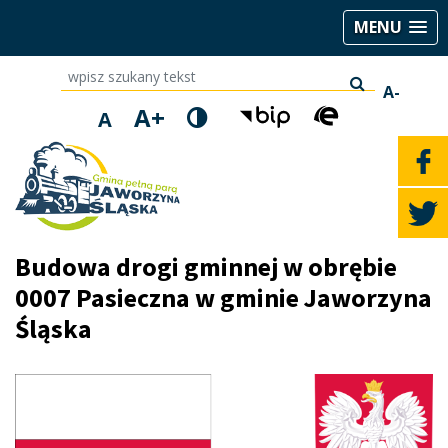
MENU
wpisz szukany tekst
A-
A+
A
Budowa drogi gminnej w obrębie
0007 Pasieczna w gminie Jaworzyna
Śląska