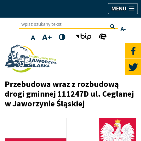
MENU
wpisz szukany tekst
A-
A+
A
Przebudowa wraz z rozbudową
drogi gminnej 111247D ul. Ceglanej
w Jaworzynie Śląskiej