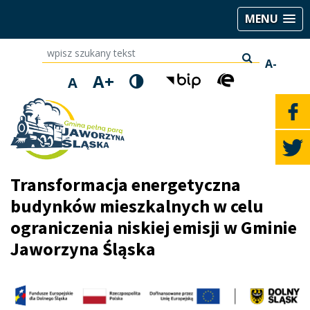
MENU
wpisz szukany tekst
A-
A+
A
Transformacja energetyczna
budynków mieszkalnych w celu
ograniczenia niskiej emisji w Gminie
Jaworzyna Śląska