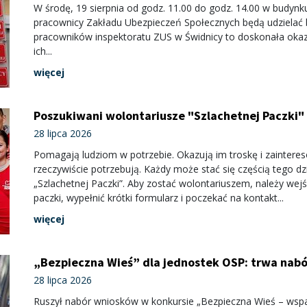
W środę, 19 sierpnia od godz. 11.00 do godz. 14.00 w budyn
pracownicy Zakładu Ubezpieczeń Społecznych będą udzielać
pracowników inspektoratu ZUS w Świdnicy to doskonała okazj
ich...
więcej
Poszukiwani wolontariusze "Szlachetnej Paczki"
28 lipca 2026
Pomagają ludziom w potrzebie. Okazują im troskę i zaintere
rzeczywiście potrzebują. Każdy może stać się częścią tego d
„Szlachetnej Paczki”. Aby zostać wolontariuszem, należy wejś
paczki, wypełnić krótki formularz i poczekać na kontakt...
więcej
„Bezpieczna Wieś” dla jednostek OSP: trwa nabó
28 lipca 2026
Ruszył nabór wniosków w konkursie „Bezpieczna Wieś – wspa