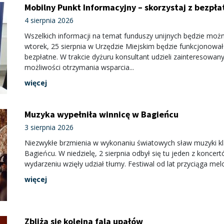
Mobilny Punkt Informacyjny – skorzystaj z bezpła
4 sierpnia 2026
Wszelkich informacji na temat funduszy unijnych będzie możn
wtorek, 25 sierpnia w Urzędzie Miejskim będzie funkcjonował
bezpłatne. W trakcie dyżuru konsultant udzieli zainteresowan
możliwości otrzymania wsparcia...
więcej
Muzyka wypełniła winnicę w Bagieńcu
3 sierpnia 2026
Niezwykłe brzmienia w wykonaniu światowych sław muzyki klas
Bagieńcu. W niedzielę, 2 sierpnia odbył się tu jeden z konc
wydarzeniu wzięły udział tłumy. Festiwal od lat przyciąga mel
więcej
Zbliża się kolejna fala upałów