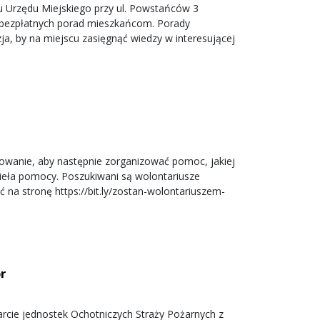
ku Urzędu Miejskiego przy ul. Powstańców 3
 bezpłatnych porad mieszkańcom. Porady
a, by na miejscu zasięgnąć wiedzy w interesującej
sowanie, aby następnie zorganizować pomoc, jakiej
zieła pomocy. Poszukiwani są wolontariusze
ć na stronę https://bit.ly/zostan-wolontariuszem-
r
rcie jednostek Ochotniczych Straży Pożarnych z