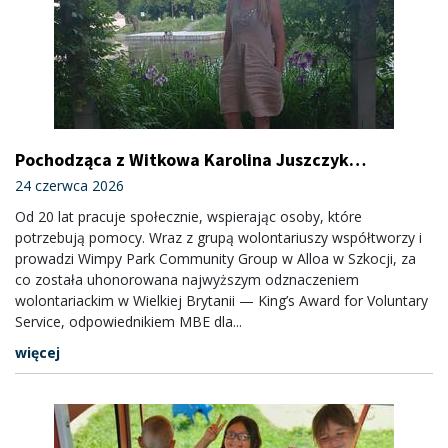
Pochodząca z Witkowa Karolina Juszczyk
nagrodzona w Szkocji za pracę społeczną
24 czerwca 2026
Od 20 lat pracuje społecznie, wspierając osoby, które
potrzebują pomocy. Wraz z grupą wolontariuszy współtworzy i
prowadzi Wimpy Park Community Group w Alloa w Szkocji, za
co została uhonorowana najwyższym odznaczeniem
wolontariackim w Wielkiej Brytanii — King’s Award for Voluntary
Service, odpowiednikiem MBE dla...
więcej