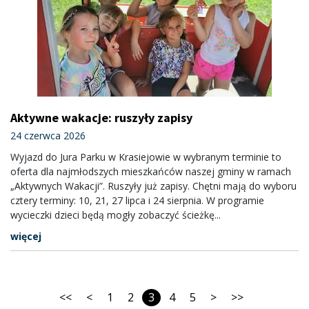
Aktywne wakacje: ruszyły zapisy
24 czerwca 2026
Wyjazd do Jura Parku w Krasiejowie w wybranym terminie to
oferta dla najmłodszych mieszkańców naszej gminy w ramach
„Aktywnych Wakacji”. Ruszyły już zapisy. Chętni mają do wyboru
cztery terminy: 10, 21, 27 lipca i 24 sierpnia. W programie
wycieczki dzieci będą mogły zobaczyć ścieżkę...
więcej
<<
<
1
2
3
4
5
>
>>