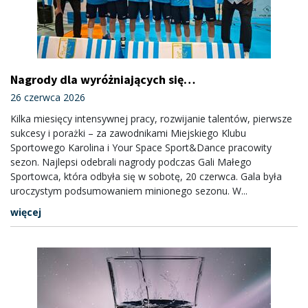
Nagrody dla wyróżniających się
sportowców, Gala Małego Sportowca za
26 czerwca 2026
nami
Kilka miesięcy intensywnej pracy, rozwijanie talentów, pierwsze
sukcesy i porażki – za zawodnikami Miejskiego Klubu
Sportowego Karolina i Your Space Sport&Dance pracowity
sezon. Najlepsi odebrali nagrody podczas Gali Małego
Sportowca, która odbyła się w sobotę, 20 czerwca. Gala była
uroczystym podsumowaniem minionego sezonu. W...
więcej