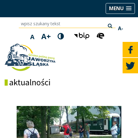
MENU
wpisz szukany tekst
A-
A+
A
aktualności