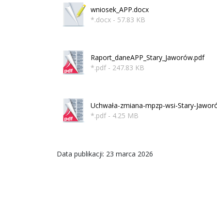
wniosek_APP.docx
*.docx - 57.83 KB
Raport_daneAPP_Stary_Jaworów.pdf
*.pdf - 247.83 KB
Uchwała-zmiana-mpzp-wsi-Stary-Jawor
*.pdf - 4.25 MB
Data publikacji: 23 marca 2026