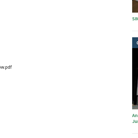
SI
ów.pdf
An
Ju