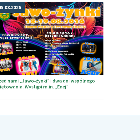
05.08.2026
zed nami „Jawo-żynki” i dwa dni wspólnego
iętowania. Wystąpi m.in. „Enej”