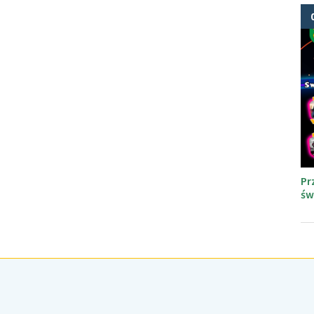
Pr
św