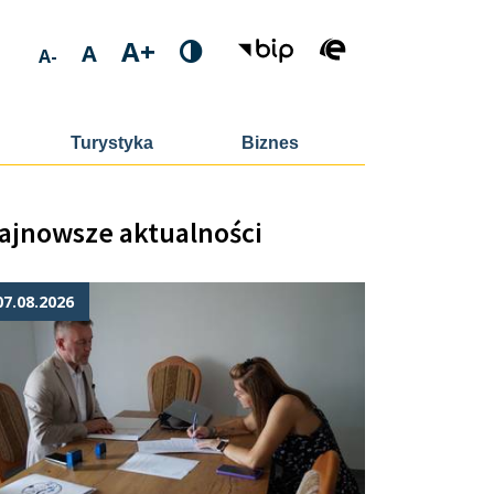
A+
A
A-
Turystyka
Biznes
ajnowsze aktualności
07.08.2026