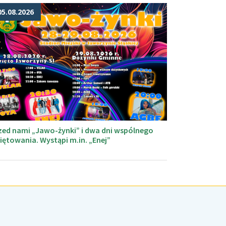
05.08.2026
zed nami „Jawo-żynki” i dwa dni wspólnego
iętowania. Wystąpi m.in. „Enej”