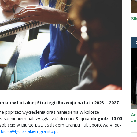
SI
mian w Lokalnej Strategii Rozwoju na lata 2023 – 2027.
e poprzez wykreślenia oraz naniesienia w kolorze
An
zasadnieniem należy zgłaszać do dnia
3 lipca do godz. 10.00
Ju
biście w Biurze LGD „Szlakiem Granitu”, ul. Sportowa 4, 58-
:
biuro@lgd-szlakiemgranitu.pl
.