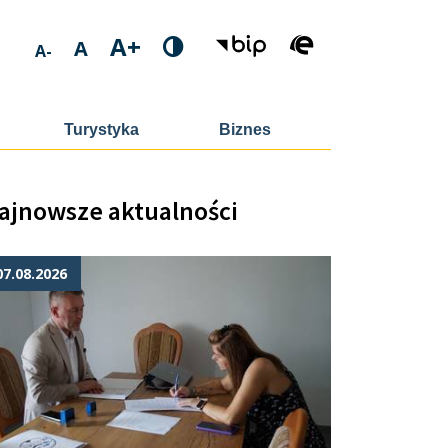
A+
A
A-
Turystyka
Biznes
ajnowsze aktualności
07.08.2026