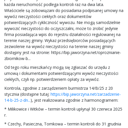
każda nieruchomość podlega kontroli raz na dwa lata.
Właściciele są zobowiązani do posiadania podpisanej umowy na
wywóz nieczystości ciekłych oraz dokumentów
potwierdzających cykliczność wywozu. Nie mogą samodzielnie
wywozić nieczystości do oczyszczalni, może to zrobić jedynie
firma posiadająca wpis do rejestru działalności regulowanej na
terenie naszej gminy. Wykaz przedsiębiorców posiadających
zezwolenie na wywóz nieczystości na terenie naszej gminy
dostępny jest na stronie: https://bip.jaworzyna.net/oproznianie-
zbiornikow-b...
Od tego roku mieszkańcy mogą się zgłaszać do urzędu z
umową i dokumentami potwierdzającymi wywóz nieczystości
ciekłych, czyli np. potwierdzeniem opłaty za wywóz.
Kontrola, zgodnie z zarządzeniem burmistrza 14/B/25 z 20
stycznia (dostępne tutaj:
https://bip.jaworzyna.net/zarzadzenie-
14-b-25-z-dn...
), jest realizowana zgodnie z harmonogramem:
* Milikowice i Witków – termin kontroli upłynął 30 czerwca 2025
r.
* Czechy, Pasieczna, Tomkowa – termin kontroli do 31 grudnia