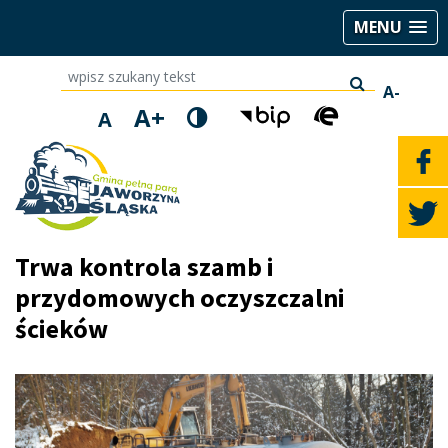
MENU
wpisz szukany tekst
A-
A+
A
Trwa kontrola szamb i
przydomowych oczyszczalni
ścieków